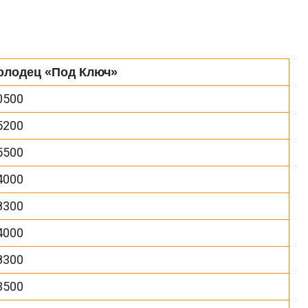
олодец «Под Ключ»
0500
5200
5500
4000
8300
4000
8300
3500