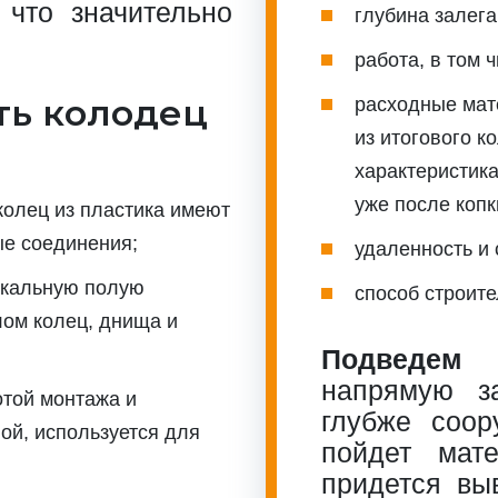
 что значительно
глубина залега
работа, в том 
ть колодец
расходные мат
из итогового к
характеристик
уже после копк
олец из пластика имеют
ые соединения;
удаленность и 
икальную полую
способ строите
лом колец, днища и
Подведем 
напрямую з
той монтажа и
глубже соор
ой, используется для
пойдет мат
придется вы