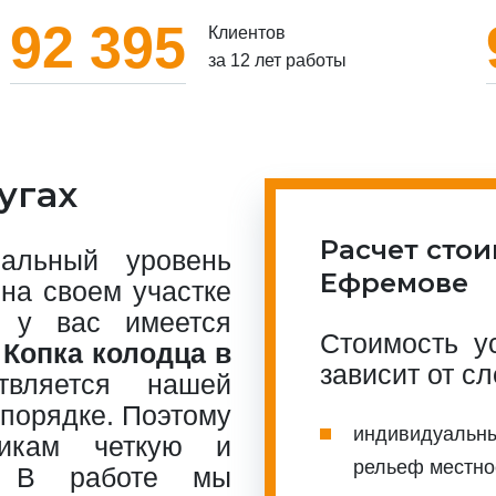
92 395
Клиентов
за 12 лет работы
угах
Расчет стои
альный уровень
Ефремове
на своем участке
 у вас имеется
Стоимость у
.
Копка колодца в
зависит от с
вляется нашей
 порядке. Поэтому
индивидуальны
чикам четкую и
рельеф местно
а. В работе мы