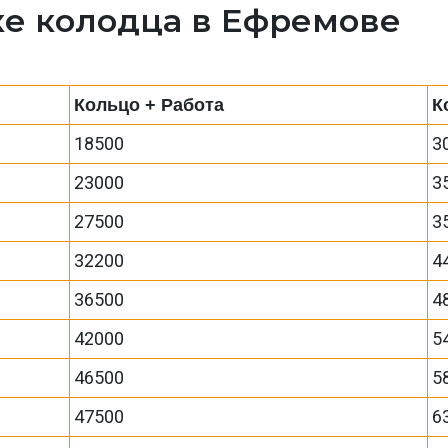
ке колодца в Ефремове
Кольцо + Работа
К
18500
3
23000
3
27500
3
32200
4
36500
4
42000
5
46500
5
47500
6