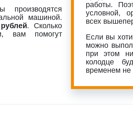
работы. По
ы производятся
условной, о
альной машиной.
всех вышепе
 рублей
. Сколько
и, вам помогут
Если вы хоти
можно выполн
при этом ни
колодце бу
временем не 